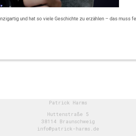
inzigartig und hat so viele Geschichte zu erzählen – das muss f
Patrick Harms
Huttenstraße 5
38114 Braunschweig
info@patrick-harms.de